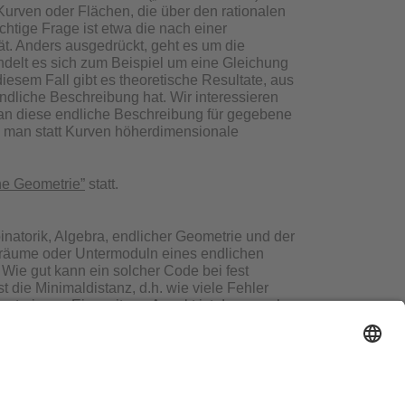
urven oder Flächen, die über den rationalen
chtige Frage ist etwa die nach einer
ät. Anders ausgedrückt, geht es um die
delt es sich zum Beispiel um eine Gleichung
iesem Fall gibt es theoretische Resultate, aus
endliche Beschreibung hat. Wir interessieren
n diese endliche Beschreibung für gegebene
n man statt Kurven höherdimensionale
he Geometrie”
statt.
natorik, Algebra, endlicher Geometrie und der
rräume oder Untermoduln eines endlichen
ie gut kann ein solcher Code bei fest
die Minimaldistanz, d.h. wie viele Fehler
nstruieren. Ein weiterer Aspekt ist dann auch
ass es unmöglich ist eine höhere
t). Hier gibt es völlig neue Fragestellungen,
kt zu Punkt Kanal übertragen wird, sondern wir
stributed storage).