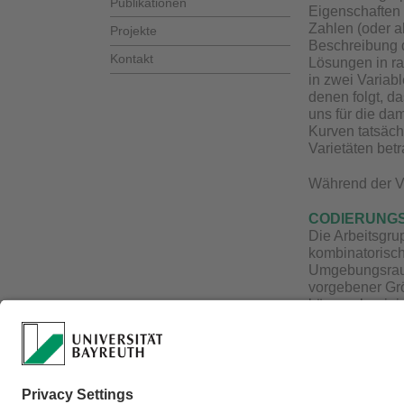
Publikationen
Eigenschaften 
Zahlen (oder a
Projekte
Beschreibung d
Kontakt
Lösungen in ra
in zwei Variab
denen folgt, d
uns für die d
Kurven tatsäch
Varietäten betr
Während der Vo
CODIERUNG
Die Arbeitsgru
kombinatorisch
Umgebungsraums
vorgebener Grö
können korrigie
zu zeigen, das
Minimaldistanz
Ein neuer Aspek
da die mittels
eventuell mehr