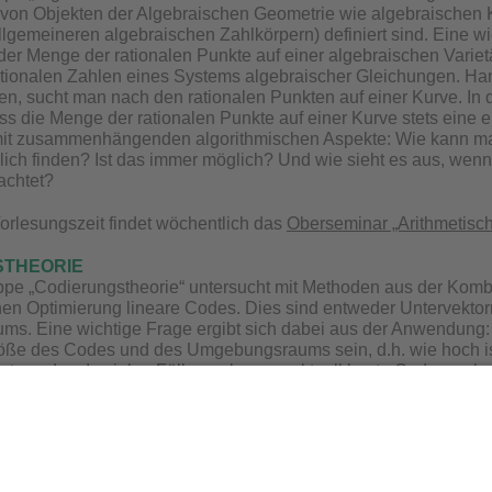
von Objekten der Algebraischen Geometrie wie algebraischen K
llgemeineren algebraischen Zahlkörpern) definiert sind. Eine wi
er Menge der rationalen Punkte auf einer algebraischen Variet
tionalen Zahlen eines Systems algebraischer Gleichungen. Han
len, sucht man nach den rationalen Punkten auf einer Kurve. In d
ass die Menge der rationalen Punkte auf einer Kurve stets eine 
amit zusammenhängenden algorithmischen Aspekte: Wie kann ma
lich finden? Ist das immer möglich? Und wie sieht es aus, wen
achtet?
rlesungszeit findet wöchentlich das
Oberseminar „Arithmetisc
STHEORIE
ppe „Codierungstheorie“ untersucht mit Methoden aus der Kombi
en Optimierung lineare Codes. Dies sind entweder Untervekto
. Eine wichtige Frage ergibt sich dabei aus der Anwendung: W
ße des Codes und des Umgebungsraums sein, d.h. wie hoch ist 
rt werden. In vielen Fällen gelang es aktuell beste Codes zu ko
s man optimale Codes gefunden hat. Hierzu muss man zeigen, d
 zu erreichen.
t ist die Codierungstheorie in Netzwerken (wie z.B. dem Interne
 Codierungstheorie zu sichernde Nachricht nicht über einen Pun
ere Sender und mehrere Empfänger haben (z.B. TV-streaming, di